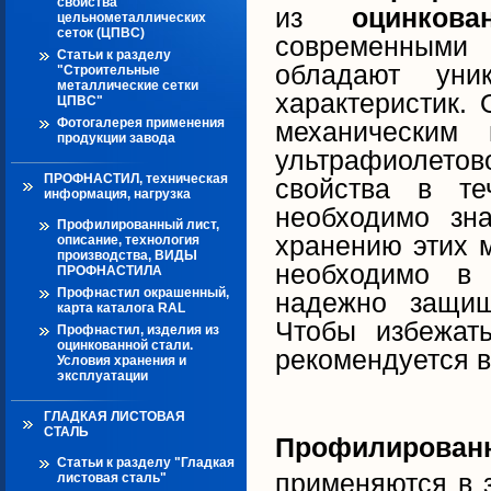
свойства
из
оцинков
цельнометаллических
сеток (ЦПВС)
современными 
Статьи к разделу
обладают уни
"Строительные
металлические сетки
характеристик. 
ЦПВС"
Фотогалерея применения
механическим 
продукции завода
ультрафиолето
ПРОФНАСТИЛ, техническая
свойства в те
информация, нагрузка
необходимо зн
Профилированный лист,
хранению этих 
описание, технология
производства, ВИДЫ
необходимо в 
ПРОФНАСТИЛА
Профнастил окрашенный,
надежно защищ
карта каталога RAL
Чтобы избежат
Профнастил, изделия из
оцинкованной стали.
рекомендуется в
Условия хранения и
эксплуатации
ГЛАДКАЯ ЛИСТОВАЯ
СТАЛЬ
Профилирован
Статьи к разделу "Гладкая
применяются в 
листовая сталь"