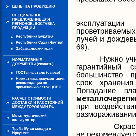
ЦЕНЫ НА ПРОДУКЦИЮ
Длительно
СПЕЦИАЛЬНОЕ
ПРЕДЛОЖЕНИЕ ДЛЯ
эксплуатаци
РЕГИОНОВ. ДОСТАВКА
ПРОДУКЦИИ
проветриваемых
Республика Бурятия
лучей и дождевы
Республика Саха (Якутия)
69).
Забайкальский край
Нужно учитыва
НОРМАТИВНЫЕ
ДОКУМЕНТЫ (скачать)
гарантийный с
ГОСТы на сталь (сырье)
большинство п
Нормативы, документация,
срок хранения
рекомендации по
применению сеток ЦПВС
Попадание вл
металлочереп
РАСЧЕТ СТОИМОСТИ
ДОСТАВКИ И РАССТОЯНИЙ
при воздейств
МЕЖДУ ГОРОДАМИ РФ
размораживании
Металлургический
калькулятор
Окраск
Труба б/у со склада в
не рекомендуетс
Иркутске