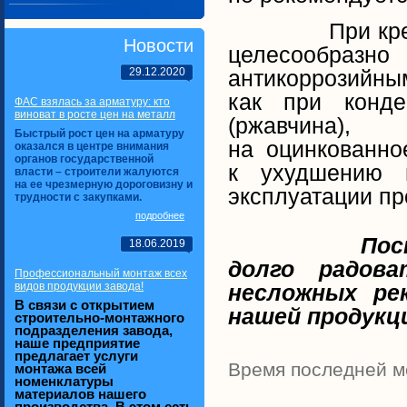
При креп
Новости
целесообра
29.12.2020
антикоррозийным
как при конде
ФАС взялась за арматуру: кто
виноват в росте цен на металл
(ржавчина),
Быстрый рост цен на арматуру
на оцинкованно
оказался в центре внимания
органов государственной
к ухудшению 
власти – строители жалуются
на ее чрезмерную дороговизну и
эксплуатации п
трудности с закупками.
подробнее
Постр
18.06.2019
долго радов
Профессиональный монтаж всех
видов продукции завода!
несложных ре
В связи с открытием
нашей продукц
строительно-монтажного
подразделения завода,
наше предприятие
предлагает услуги
Время последней 
монтажа всей
номенклатуры
материалов нашего