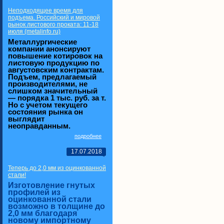
Неподходящее время для
подъема. Российский и мировой
рынок листового проката: 11-18
июля (metalinfo.ru)
Металлургические
компании анонсируют
повышение котировок на
листовую продукцию по
августовским контрактам.
Подъем, предлагаемый
производителями, не
слишком значительный
— порядка 1 тыс. руб. за т.
Но с учетом текущего
состояния рынка он
выглядит
неоправданным.
подробнее
17.07.2018
Теперь до 2,0 мм из оцинкованной
стали!
Изготовление гнутых
профилей из
оцинкованной стали
возможно в толщине до
2,0 мм благодаря
новому импортному