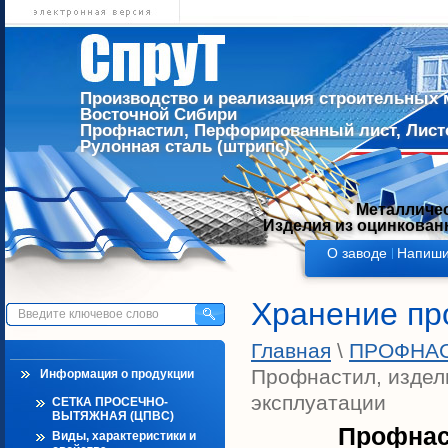
Производство и реализация строительных 
Восточной Сибири
Профнастил, Перфорированный лист, Листо
Рулонная сталь (штрипс)
Металличес
Изделия из оцинкован
О заводе
Напиши
Хранение пр
Главная
\
ПРОФНАСТ
Профнастил, издели
Информация о продукции
эксплуатации
СЕТКА ПРОСЕЧНО-
ВЫТЯЖНАЯ (ЦПВС)
Профнас
Виды, характеристики и