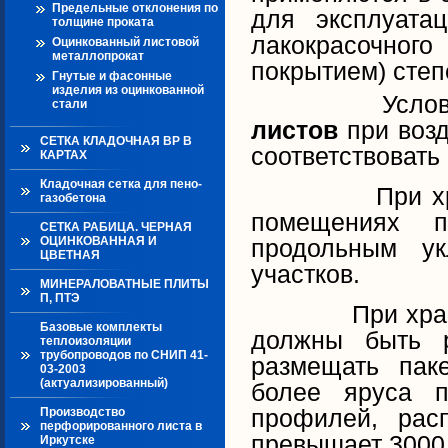
Предельные отклонения по
для эксплуата
толщине проката
лакокрасочног
Оцинкованный листовой
металлопрокат
покрытием) степ
Гнутые и фасонные
изделия из оцинкованной
Условия хр
стали
листов
при возд
СЕТКА КЛАДОЧНАЯ ВР В
соответствовать
КАРТАХ
Кладочная сетка для пено-
При хранени
газобетона
помещениях п
СЕТКА РАБИЦА. ЧЕРНАЯ
ОЦИНКОВАННАЯ И
продольным ук
ЦВЕТНАЯ
участков.
МИНЕРАЛОВАТНЫЕ ПЛИТЫ
П, ПТЭ
При хранен
Базовые комплекты
должны быть р
теплоизоляции
трубопроводов по СНИП 41-
размещать пак
03-2003
(актуализированный)
более яруса п
профилей, рас
Производство
перфорированного листа в
превышает 3000 
Иркутске